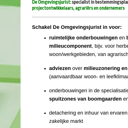
De Omgevingsjurist:
specialist in bestemmingspla
projectontwikkelaars, agrariërs en ondernemers
Schakel De Omgevingsjurist in voor:
ruimtelijke onderbouwingen
en
milieucomponent
, bijv. voor he
woon/werkgebieden, van agrarisc
adviezen
over
milieuzonering en
(aanvaardbaar woon- en leefklima
onderbouwingen in de specialisatie
spuitzones van boomgaarden
e
detachering en inhuur van ervare
zakelijke markt