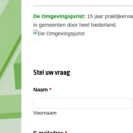
De Omgevingsjurist
:
15 jaar
praktijkerv
in gemeenten door heel Nederland.
Stel uw vraag
Naam
*
Voornaam
E-mailadres
*