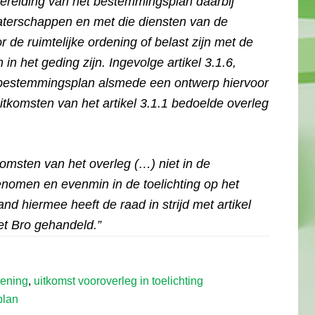
bereiding van het bestemmingsplan daarbij
aterschappen en met die diensten van de
or de ruimtelijke ordening of belast zijn met de
in het geding zijn. Ingevolge artikel 3.1.6,
n bestemmingsplan alsmede een ontwerp hiervoor
itkomsten van het artikel 3.1.1 bedoelde overleg
tkomsten van het overleg (…) niet in de
enomen en evenmin in de toelichting op het
nd hiermee heeft de raad in strijd met artikel
het Bro gehandeld.”
rdening
,
uitkomst vooroverleg in toelichting
plan