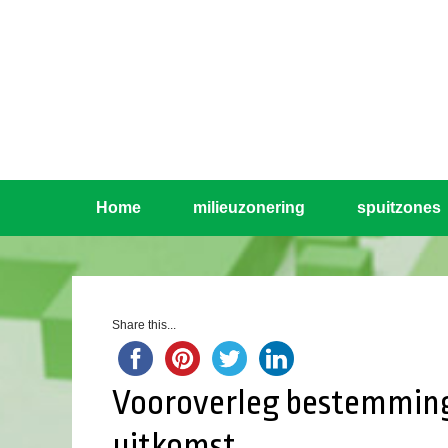
Home
milieuzonering
spuitzones
Share this...
Vooroverleg bestemming
uitkomst