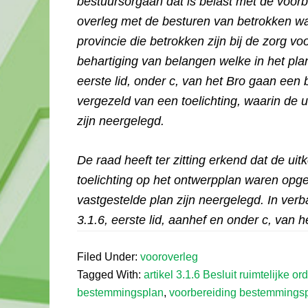
bestuursorgaan dat is belast met de voor
overleg met de besturen van betrokken w
provincie die betrokken zijn bij de zorg vo
behartiging van belangen welke in het plan 
eerste lid, onder c, van het Bro gaan ee
vergezeld van een toelichting, waarin de u
zijn neergelegd.
De raad heeft ter zitting erkend dat de ui
toelichting op het ontwerpplan waren opg
vastgestelde plan zijn neergelegd. In verba
3.1.6, eerste lid, aanhef en onder c, van 
Filed Under:
vooroverleg
Tagged With:
artikel 3.1.6 Besluit ruimtelijke o
bestemmingsplan
,
voorbereiding bestemmings