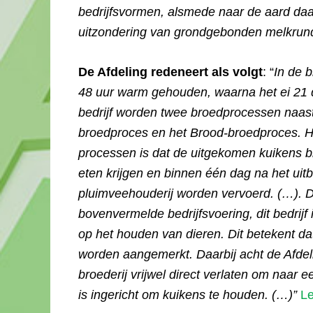
bedrijfsvormen, alsmede naar de aard daar
uitzondering van grondgebonden melkrund
De Afdeling redeneert als volgt
: “
In de 
48 uur warm gehouden, waarna het ei 21 
bedrijf worden twee broedprocessen naast 
broedproces en het Brood-broedproces. H
processen is dat de uitgekomen kuikens bi
eten krijgen en binnen één dag na het uit
pluimveehouderij worden vervoerd. (…). De
bovenvermelde bedrijfsvoering, dit bedrijf 
op het houden van dieren. Dit betekent dat
worden aangemerkt. Daarbij acht de Afdel
broederij vrijwel direct verlaten om naar 
is ingericht om kuikens te houden. (…)”
L