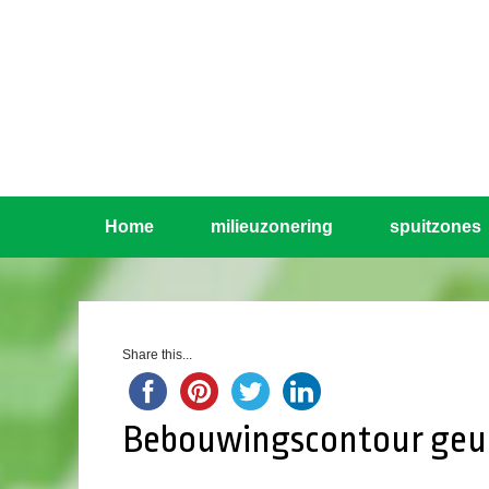
Home
milieuzonering
spuitzones
Share this...
Bebouwingscontour geur