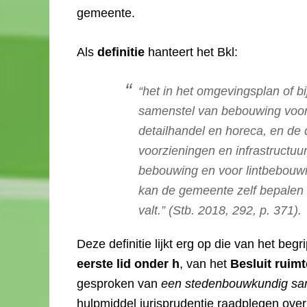
gemeente.
Als
definitie
hanteert het Bkl:
“
het in het omgevingsplan of bi
samenstel van bebouwing voor 
detailhandel en horeca, en de 
voorzieningen en infrastructuu
bebouwing en voor lintbebouw
kan de gemeente zelf bepalen 
valt.” (Stb. 2018, 292, p. 371)
Deze definitie lijkt erg op die van het begr
eerste lid onder h
, van het
Besluit ruimt
gesproken van
een stedenbouwkundig sa
hulpmiddel jurisprudentie raadplegen over d