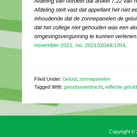
Afdeling van oordeel dat artikel 7.22 van
Afdeling stelt vast dat appellant het niet 
inhoudende dat de zonnepanelen de geluid
dat het college niet gehouden was een ak
omgevingsvergunning te kunnen verlenen
november 2021, no. 202102044/1/R4
.
Filed Under:
Geluid
,
zonnepanelen
Tagged With:
geluidsoverdracht
,
reflectie geluid
Copyright © 