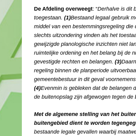
De Afdeling overweegt
: “
Derhalve is dit
toegestaan.
(1)
Bestaand legaal gebruik m
middel van een bestemmingsregeling die d
slechts uitzondering vinden als het toest
gewijzigde planologische inzichten niet 
ruimtelijke ordening en het belang bij de
gevestigde rechten en belangen.
(3)
Daarn
regeling binnen de planperiode uitvoerbaar 
gemeentebestuur in dit geval voornemens 
(4)
Evenmin is gebleken dat de belangen di
de buitenopslag zijn afgewogen tegen de b
Met de algemene stelling van het buit
buitengebied dient te worden tegenge
bestaande legale gevallen waarbij maatw