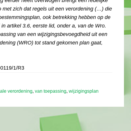
ng eerder heeft overwogen brengt een redelijke
ro met zich dat regels uit een verordening (…) die
bestemmingsplan, ook betrekking hebben op de
n artikel 3.6, eerste lid, onder a, van de Wro.
assing van een wijzigingsbevoegdheid uit een
rdening (WRO) tot stand gekomen plan gaat,
00119/1/R3
iale verordening
,
van toepassing
,
wijzigingsplan