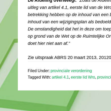
De Afdeling overweegt
: “
Zoals de Afdeli
uitleg van artikel 4.1, eerste lid van de W
betrekking hebben op de inhoud van een 
inhoud van een wijzigingsplan als bedoeld i
De omstandigheid dat het in deze om toep
op grond van de Wet op de Ruimtelijke O
doet hier niet aan af.”
Zie uitspraak ABRS 20 maart 2013, 2012
Filed Under:
provinciale verordening
Tagged With:
artikel 4.1
,
eerste lid Wro
,
provinc