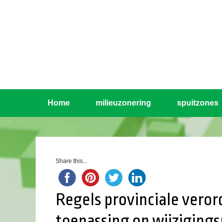
Home
milieuzonering
spuitzones
Share this...
Regels provinciale vero
toepassing op wijzigings