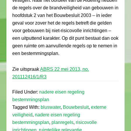
vestigen. Naar het oordeel van de Afdeling hebben
de regels over de brandveiligheid van gebouwen in
hoofdstuk 2 van het Bouwbesluit 2003 – in ieder
geval voor zover het de regels betreft die gelden
voor gebouwen bij niet-risicovolle inrichtingen –
een uitputtend karakter. Op dit punt bestaat dan ook
geen ruimte om aanvullende regels op te nemen in
een bestemmingsplan.
Zie uitspraak
ABRS 22 mei 2013, no.
201112416/1/R3
Filed Under:
nadere eisen regeling
bestemmingsplan
Tagged With:
bluswater
,
Bouwbesluit
,
externe
veiligheid
,
nadere eisen regeling
bestemmingsplan
,
planregels
,
risicovolle
inrichtingen
,
ruimtelijke relevantie