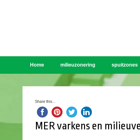
Home
milieuzonering
spuitzones
Share this...
MER varkens en milieuv