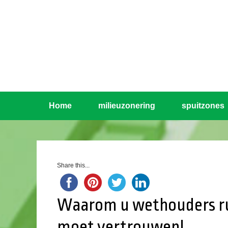
Home
milieuzonering
spuitzones
Share this...
Waarom u wethouders ru
moet vertrouwen!