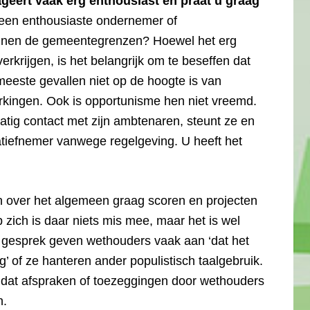
geert vaak erg enthousiast en praat u graag
geen enthousiaste ondernemer of
innen de gemeentegrenzen? Hoewel het erg
erkrijgen, is het belangrijk om te beseffen dat
meeste gevallen niet op de hoogte is van
rkingen. Ook is opportunisme hen niet vreemd.
tig contact met zijn ambtenaren, steunt ze en
iatiefnemer vanwege regelgeving. U heeft het
llen over het algemeen graag scoren en projecten
zich is daar niets mis mee, maar het is wel
n gesprek geven wethouders vaak aan ‘dat het
g’ of ze hanteren ander populistisch taalgebruik.
ef dat afspraken of toezeggingen door wethouders
n.