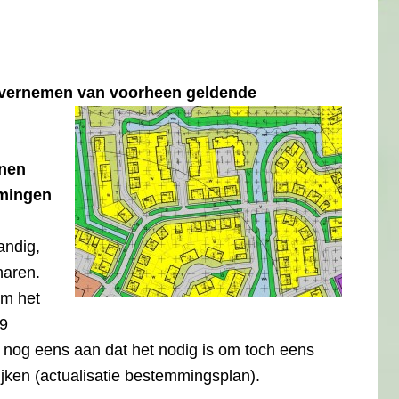
overnemen van voorheen geldende
nnen
mmingen
andig,
naren.
om het
29
 nog eens aan dat het nodig is om toch eens
jken (actualisatie bestemmingsplan).