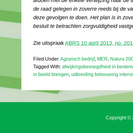
afdoen met de enkele verwijzing naar de 
de raad gelegen in zoverre reeds bij de v
deze gevolgen te doen. Het plan is in zove
besluit te betrachten zorgvuldigheid vastge
Zie uitspraak
ABRS 10 april 2013, no. 20
Filed Under:
Agrarisch bedrijf
,
MER
,
Natura 20
Tagged With:
afwijkingsbevoegdheid in beste
in beeld brengen
,
uitbreiding bebouwing intens
Copyright © 