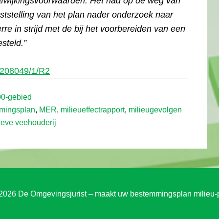
afwijkingsvoorwaarden. Het had op de weg van
aststelling van het plan nader onderzoek naar
rre in strijd met de bij het voorbereiden van een
steld.”
1208049/1/R2
00-gebied
mmingsplan
,
MER
,
milieueffectrapport
,
milieugevolgen
ieve veehouderij
2026 De Omgevingsjurist – maakt uw bestemmingsplan milieu-