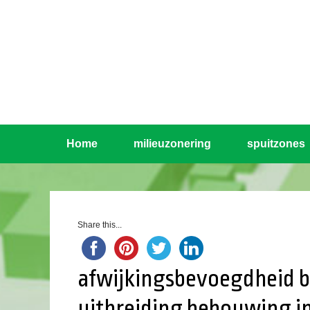
Home
milieuzonering
spuitzones
Share this...
afwijkingsbevoegdheid 
uitbreiding bebouwing i