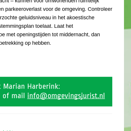
nacht – kunnen voor omwonenden ruimtelijk
- en parkeeroverlast voor de omgeving. Controleer
erzochte geluidsniveau in het akoestische
temmingsplan toelaat. Laat het
oe met openingstijden tot middernacht, dan
betrekking op hebben.