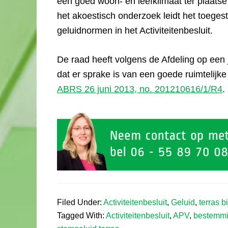
een goed woon- en leefklimaat ter plaats
het akoestisch onderzoek leidt het toegest
geluidnormen in het Activiteitenbesluit.
De raad heeft volgens de Afdeling op een
dat er sprake is van een goede ruimtelijk
ABRS 26 juni 2013, no. 201210616/1/R4
.
Filed Under:
Activiteitenbesluit
,
Geluid
,
terras b
Tagged With:
Activiteitenbesluit
,
APV
,
bestemmi