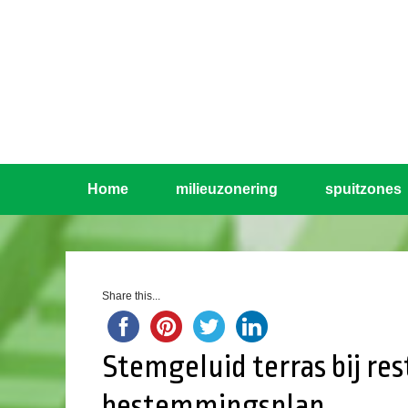
Home
milieuzonering
spuitzones
Share this...
Stemgeluid terras bij r
bestemmingsplan