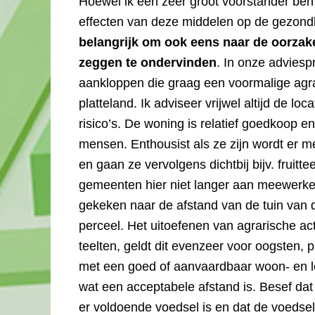
Hoewel ik een zeer groot voorstander ben
effecten van deze middelen op de gezond
belangrijk om ook eens naar de oorzak
zeggen te ondervinden
. In onze adviespr
aankloppen die graag een voormalige agra
platteland. Ik adviseer vrijwel altijd de lo
risico’s. De woning is relatief goedkoop en
mensen. Enthousist als ze zijn wordt er m
en gaan ze vervolgens dichtbij bijv. fruit
gemeenten hier niet langer aan meewerken
gekeken naar de afstand van de tuin van 
perceel. Het uitoefenen van agrarische ac
teelten, geldt dit evenzeer voor oogsten,
met een goed of aanvaardbaar woon- en le
wat een acceptabele afstand is. Besef dat 
er voldoende voedsel is en dat de voedsel