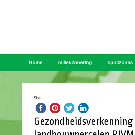
Home
milieuzonering
spuitzones
Share this...
Gezondheidsverkennin
landbouwpercelen RIVM