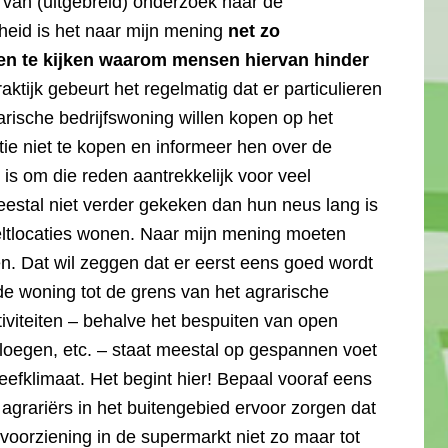
 van (uitgebreid) onderzoek naar de
heid is het naar mijn mening
net zo
en te kijken waarom mensen hiervan hinder
aktijk gebeurt het regelmatig dat er particulieren
rische bedrijfswoning willen kopen op het
catie niet te kopen en informeer hen over de
 is om die reden aantrekkelijk voor veel
eestal niet verder gekeken dan hun neus lang is
teeltlocaties wonen. Naar mijn mening moeten
. Dat wil zeggen dat er eerst eens goed wordt
de woning tot de grens van het agrarische
tiviteiten – behalve het bespuiten van open
 ploegen, etc. – staat meestal op gespannen voet
efklimaat. Het begint hier! Bepaal vooraf eens
agrariërs in het buitengebied ervoor zorgen dat
voorziening in de supermarkt niet zo maar tot