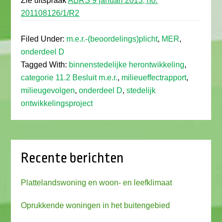
Zie uitspraak
ABRS 9 januari 2013, no.
201108126/1/R2
Filed Under:
m.e.r.-(beoordelings)plicht
,
MER
,
onderdeel D
Tagged With:
binnenstedelijke herontwikkeling
,
categorie 11.2 Besluit m.e.r.
,
milieueffectrapport
,
milieugevolgen
,
onderdeel D
,
stedelijk
ontwikkelingsproject
Recente berichten
Plattelandswoning en woon- en leefklimaat
Oprukkende woningen in het buitengebied