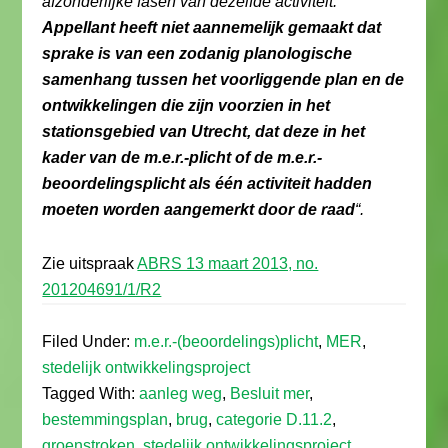
afzonderlijke fasen van dezelfde activiteit.
Appellant heeft niet aannemelijk gemaakt dat
sprake is van een zodanig planologische
samenhang tussen het voorliggende plan en de
ontwikkelingen die zijn voorzien in het
stationsgebied van Utrecht, dat deze in het
kader van de m.e.r.-plicht of de m.e.r.-
beoordelingsplicht als één activiteit hadden
moeten worden aangemerkt door de raad
“.
Zie uitspraak
ABRS 13 maart 2013, no.
201204691/1/R2
Filed Under:
m.e.r.-(beoordelings)plicht
,
MER
,
stedelijk ontwikkelingsproject
Tagged With:
aanleg weg
,
Besluit mer
,
bestemmingsplan
,
brug
,
categorie D.11.2
,
groenstroken
,
stedelijk ontwikkelingsproject