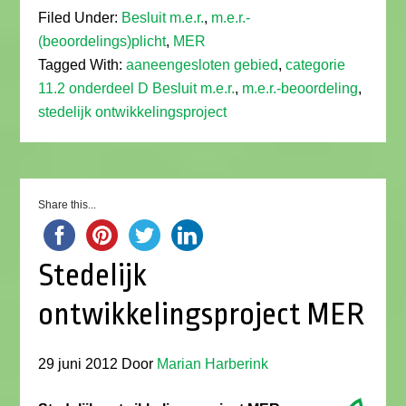
Filed Under:
Besluit m.e.r.
,
m.e.r.-
(beoordelings)plicht
,
MER
Tagged With:
aaneengesloten gebied
,
categorie
11.2 onderdeel D Besluit m.e.r.
,
m.e.r.-beoordeling
,
stedelijk ontwikkelingsproject
Share this...
Stedelijk
ontwikkelingsproject MER
29 juni 2012
Door
Marian Harberink