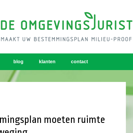
blog
klanten
contact
mmingsplan moeten ruimte
fweging