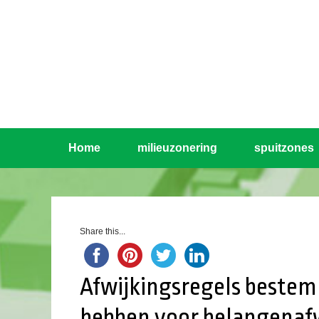
Home
milieuzonering
spuitzones
Share this...
Afwijkingsregels beste
hebben voor belangena