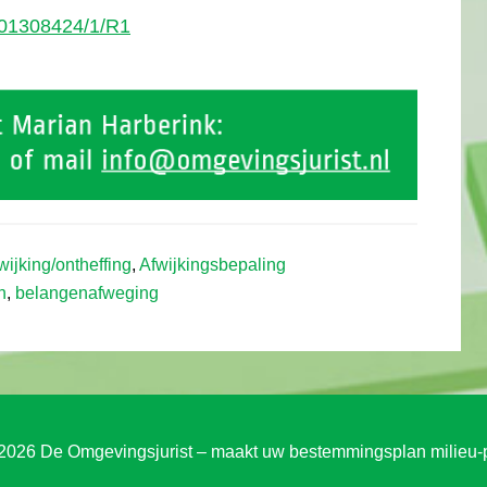
201308424/1/R1
wijking/ontheffing
,
Afwijkingsbepaling
n
,
belangenafweging
2026 De Omgevingsjurist – maakt uw bestemmingsplan milieu-