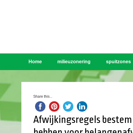
Home
milieuzonering
spuitzones
Share this...
Afwijkingsregels beste
hebben voor belangena