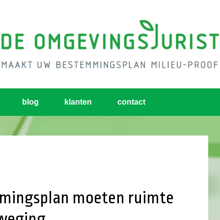
blog
klanten
contact
mmingsplan moeten ruimte
fweging