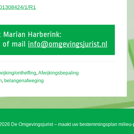
201308424/1/R1
wijking/ontheffing
,
Afwijkingsbepaling
n
,
belangenafweging
2026 De Omgevingsjurist – maakt uw bestemmingsplan milieu-