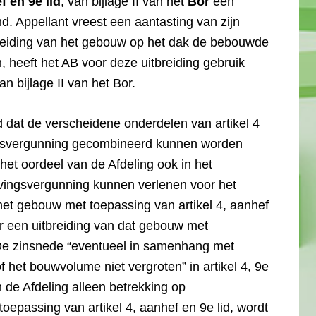
f en 9e lid
, van bijlage II van het
Bor
een
. Appellant vreest een aantasting van zijn
breiding van het gebouw op het dak de bebouwde
heeft het AB voor deze uitbreiding gebruik
an bijlage II van het Bor.
 dat de verscheidene onderdelen van artikel 4
ingsvergunning gecombineerd kunnen worden
het oordeel van de Afdeling ook in het
evingsvergunning kunnen verlenen voor het
het gebouw met toepassing van artikel 4, aanhef
oor een uitbreiding van dat gebouw met
. De zinsnede “eventueel in samenhang met
 het bouwvolume niet vergroten” in artikel 4, 9e
n de Afdeling alleen betrekking op
oepassing van artikel 4, aanhef en 9e lid, wordt