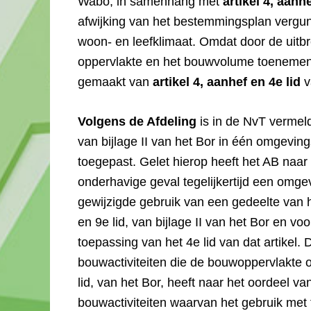
Wabo, in samenhang met
artikel 4, aanhe
afwijking van het bestemmingsplan vergund
woon- en leefklimaat. Omdat door de uit
oppervlakte en het bouwvolume toenemen, 
gemaakt van
artikel 4, aanhef en 4e lid
v
Volgens de Afdeling
is in de NvT vermeld
van bijlage II van het Bor in één omgev
toegepast. Gelet hierop heeft het AB naar 
onderhavige geval tegelijkertijd een omg
gewijzigde gebruik van een gedeelte van 
en 9e lid, van bijlage II van het Bor en v
toepassing van het 4e lid van dat artikel
bouwactiviteiten die de bouwoppervlakte of
lid, van het Bor, heeft naar het oordeel va
bouwactiviteiten waarvan het gebruik met t