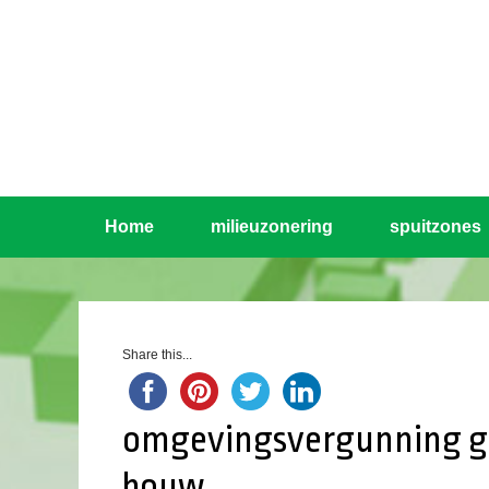
Home
milieuzonering
spuitzones
Share this...
omgevingsvergunning g
bouw