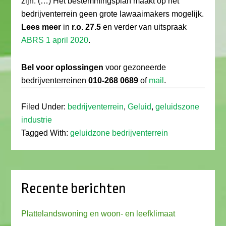
zijn. (…) Het bestemmingsplan maakt op het
bedrijventerrein geen grote lawaaimakers mogelijk.
Lees meer
in
r.o. 27.5
en verder van uitspraak
ABRS 1 april 2020
.
Bel voor oplossingen
voor gezoneerde
bedrijventerreinen
010-268 0689
of
mail
.
Filed Under:
bedrijventerrein
,
Geluid
,
geluidszone
industrie
Tagged With:
geluidzone bedrijventerrein
Recente berichten
Plattelandswoning en woon- en leefklimaat