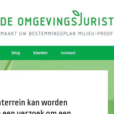
blog
klanten
contact
nterrein kan worden
n een verzoek om een