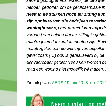
saneringsprogramma, waarbij de bedrijven
hebben getroffen om de geluidsemissie i
heeft in de stukken noch ter zitting ku
zijn opnieuw van die bedrijven te verla
woningbouw op het perceel van appell
verband van belang dat ter zitting is gebl
maatregelen dat zouden moeten zijn. Bove
maatregelen aan de woning van appellant 
gevel zoals (…) ook is gerealiseerd bij de
aanvaardbaar geluidniveau kan worden be
raad een woning niet mogelijk wil maken, 
Zie uitspraak
ABRS 19 juni 2013, no. 201