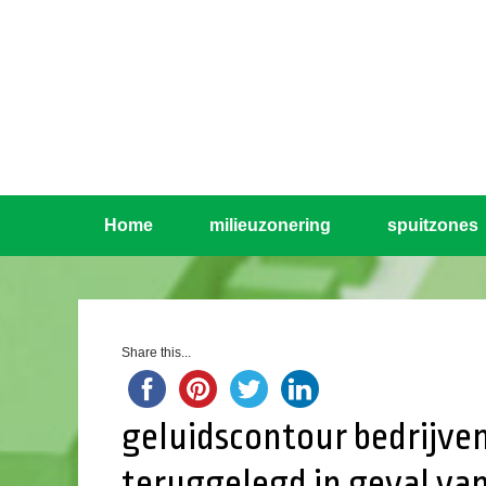
Home
milieuzonering
spuitzones
Share this...
geluidscontour bedrijve
teruggelegd in geval va