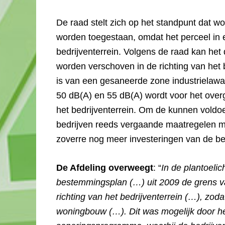
De raad stelt zich op het standpunt dat w
worden toegestaan, omdat het perceel in 
bedrijventerrein. Volgens de raad kan het
worden verschoven in de richting van het 
is van een gesaneerde zone industrielawa
50 dB(A) en 55 dB(A) wordt voor het overg
het bedrijventerrein. Om de kunnen vold
bedrijven reeds vergaande maatregelen moe
zoverre nog meer investeringen van de bed
De Afdeling overweegt
: “
In de plantoelic
bestemmingsplan (…) uit 2009 de grens va
richting van het bedrijventerrein (…), zo
woningbouw (…). Dit was mogelijk door he