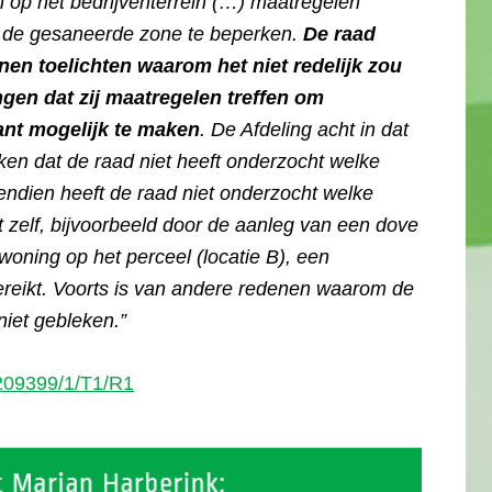
 op het bedrijventerrein (…) maatregelen
n de gesaneerde zone te beperken.
De raad
nnen toelichten waarom het niet redelijk zou
ngen dat zij maatregelen treffen om
ant mogelijk te maken
. De Afdeling acht in dat
eken dat de raad niet heeft onderzocht welke
ndien heeft de raad niet onderzocht welke
zelf, bijvoorbeeld door de aanleg van een dove
 woning op het perceel (locatie B), een
reikt. Voorts is van andere redenen waarom de
niet gebleken.”
209399/1/T1/R1