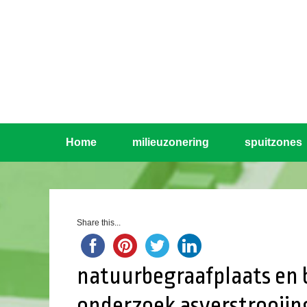
Home
milieuzonering
spuitzones
Share this...
natuurbegraafplaats en
onderzoek asverstrooiin