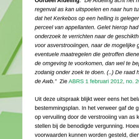
Oordeel Afdeling
: “
De Afdeling acht het n
regenval as kan uitspoelen en naar hun tui
dat het Kerkebos op een helling is gelegen 
perceel van appellanten. Gelet hierop ha
onderzoek te verrichten naar de geschikth
voor asverstrooiingen, naar de mogelijke 
eventuele maatregelen die getroffen dien
de omgeving te voorkomen, dan wel te be
zodanig onder zoek te doen. (..) De raad h
de Awb.”
Zie
ABRS 1 februari 2012, no. 
Uit deze uitspraak blijkt weer eens het b
bestemmingsplan. In het verweer gaf de g
op vervuiling door de verstrooiing van a
stellen bij de benodigde vergunning. Hoew
voorwaarden kunnen worden gesteld, die