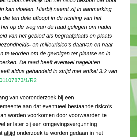
iet onaannemelijk dat het risico bestaat dat door
n kan vloeien. Hierbij neemt zij in aanmerking
die ten dele afloopt in de richting van het
d het op de weg van de raad gelegen om nader
eid van het gebied als begraafplaats en plaats
gezondheids- en milieurisico’s daarvan en naar
en te worden om de gevolgen ter plaatse en in
perken. De raad heeft evenwel nagelaten
eeft aldus gehandeld in strijd met artikel 3:2 van
201107873/1/R2
elang van vooronderzoek bij een
emeente aan dat eventueel bestaande risico’s
s kan worden voorkomen door voorwaarden te
el er later bij een omgevingsvergunning
nt
altijd
onderzoek te worden gedaan in het