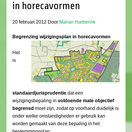
in horecavormen
20 februari 2012
Door
Marian Harberink
Begrenzing wijzigingsplan in horecavormen
Het
is
standaardjurisprudentie
dat een
wijzigingsbepaling in
voldoende mate objectief
begrensd
moet zijn, zodat op voorhand duidelijk is
onder welke omstandigheden er gebruik kan
worden gemaakt van deze bepaling in het
bestemmingsplan: