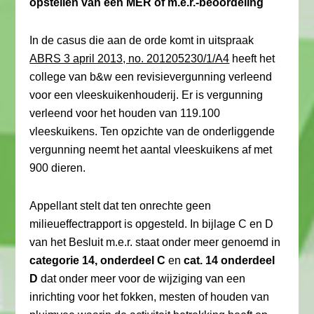
opstellen van een MER of m.e.r.-beoordeling
In de casus die aan de orde komt in uitspraak
ABRS 3 april 2013, no. 201205230/1/A4
heeft het
college van b&w een revisievergunning verleend
voor een vleeskuikenhouderij. Er is vergunning
verleend voor het houden van 119.100
vleeskuikens. Ten opzichte van de onderliggende
vergunning neemt het aantal vleeskuikens af met
900 dieren.
Appellant stelt dat ten onrechte geen
milieueffectrapport is opgesteld. In bijlage C en D
van het Besluit m.e.r. staat onder meer genoemd in
categorie 14, onderdeel C
en
cat. 14 onderdeel
D
dat onder meer voor de wijziging van een
inrichting voor het fokken, mesten of houden van