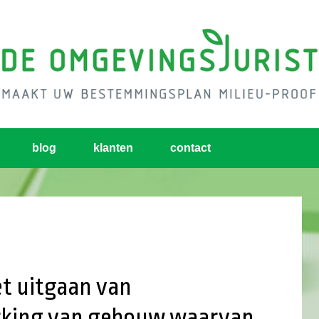
blog
klanten
contact
et uitgaan van
rking van gebouw waarvan