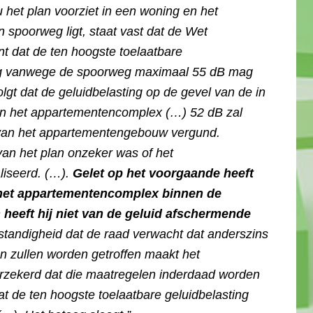
 het plan voorziet in een woning en het
 spoorweg ligt, staat vast dat de Wet
nt dat de ten hoogste toelaatbare
ing vanwege de spoorweg maximaal 55 dB mag
lgt dat de geluidbelasting op de gevel van de in
van het appartementencomplex (…) 52 dB zal
w van het appartementengebouw vergund.
 van het plan onzeker was of het
iseerd. (…).
Gelet op het voorgaande heeft
 het appartementencomplex binnen de
 heeft hij niet van de geluid afschermende
andigheid dat de raad verwacht dat anderszins
n zullen worden getroffen maakt het
verzekerd dat die maatregelen inderdaad worden
dat de ten hoogste toelaatbare geluidbelasting