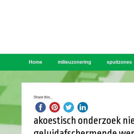
Home
milieuzonering
spuitzones
Share this...
akoestisch onderzoek ni
geluidafschermende we