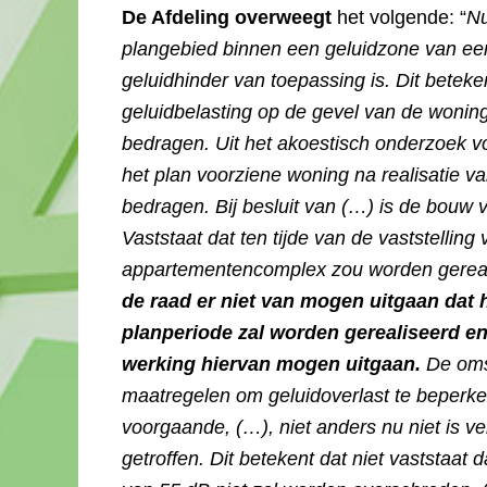
De Afdeling overweegt
het volgende: “
Nu
plangebied binnen een geluidzone van een
geluidhinder van toepassing is. Dit beteke
geluidbelasting op de gevel van de won
bedragen. Uit het akoestisch onderzoek vo
het plan voorziene woning na realisatie 
bedragen. Bij besluit van (…) is de bou
Vaststaat dat ten tijde van de vaststelling
appartementencomplex zou worden gereal
de raad er niet van mogen uitgaan dat
planperiode zal worden gerealiseerd en
werking hiervan mogen uitgaan.
De omst
maatregelen om geluidoverlast te beperke
voorgaande, (…), niet anders nu niet is 
getroffen. Dit betekent dat niet vaststaat 