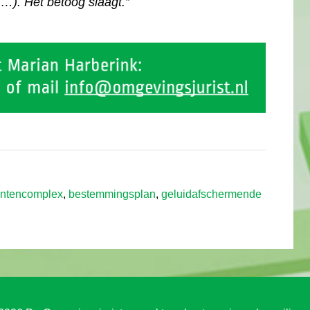
…). Het betoog slaagt.”
ntencomplex
,
bestemmingsplan
,
geluidafschermende