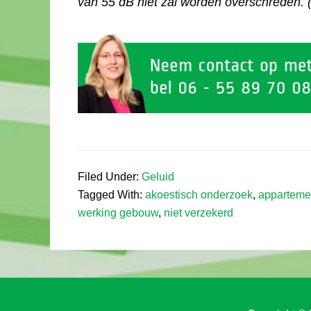
van 55 dB niet zal worden overschreden. (
Filed Under:
Geluid
Tagged With:
akoestisch onderzoek
,
apparteme
werking gebouw
,
niet verzekerd