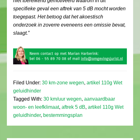
niet toereikend gemotiveerd waarom in dit
specifieke geval een aftrek van 5 dB mocht worden
toegepast. Het betoog dat het akoestisch
onderzoek in zoverre eveneens een omissie bevat,
slaagt.”
Filed Under:
30 km-zone wegen
,
artikel 110g Wet
geluidhinder
Tagged With:
30 km/uur wegen
,
aanvaardbaar
woon- en leefklimaat
,
aftrek 5 dB
,
artikel 110g Wet
geluidhinder
,
bestemmingsplan