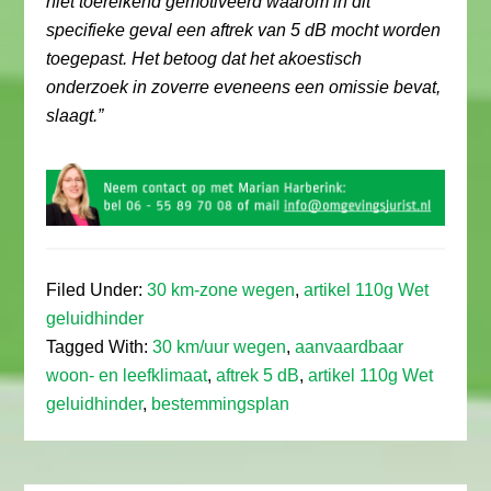
niet toereikend gemotiveerd waarom in dit
specifieke geval een aftrek van 5 dB mocht worden
toegepast. Het betoog dat het akoestisch
onderzoek in zoverre eveneens een omissie bevat,
slaagt.”
Filed Under:
30 km-zone wegen
,
artikel 110g Wet
geluidhinder
Tagged With:
30 km/uur wegen
,
aanvaardbaar
woon- en leefklimaat
,
aftrek 5 dB
,
artikel 110g Wet
geluidhinder
,
bestemmingsplan