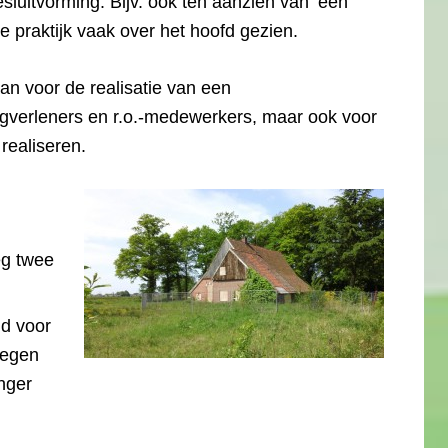
luitvorming. Bijv. ook ten aanzien van ‘een
de praktijk vaak over het hoofd gezien.
 aan voor de realisatie van een
gverleners en r.o.-medewerkers, maar ook voor
realiseren.
eg twee
nd voor
tegen
anger