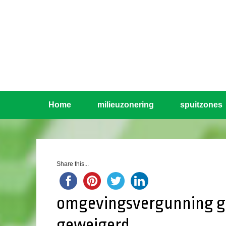
Home
milieuzonering
spuitzones
Share this...
omgevingsvergunning ge
geweigerd