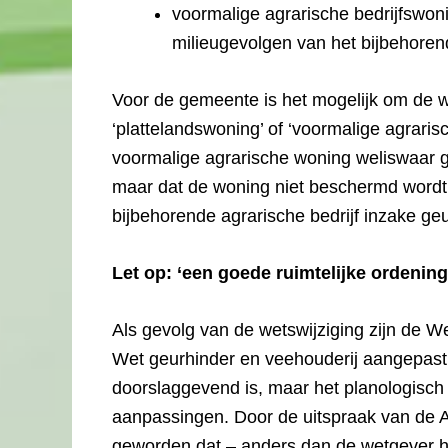
voormalige agrarische bedrijfswo
milieugevolgen van het bijbehorend
Voor de gemeente is het mogelijk om de w
‘plattelandswoning’ of ‘voormalige agrarisc
voormalige agrarische woning weliswaar 
maar dat de woning niet beschermd wordt
bijbehorende agrarische bedrijf inzake geu
Let op: ‘een goede ruimtelijke ordening
Als gevolg van de wetswijziging zijn de W
Wet geurhinder en veehouderij aangepast, in
doorslaggevend is, maar het planologisch 
aanpassingen. Door de uitspraak van de Afd
geworden dat – anders dan de wetgever hee