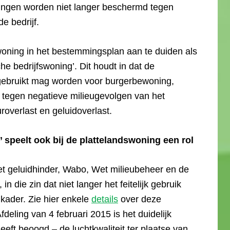
ningen worden niet langer beschermd tegen
e bedrijf.
oning in het bestemmingsplan aan te duiden als
he bedrijfswoning’. Dit houdt in dat de
gebruikt mag worden voor burgerbewoning,
 tegen negatieve milieugevolgen van het
roverlast en geluidoverlast.
’ speelt ook bij de plattelandswoning een rol
et geluidhinder, Wabo, Wet milieubeheer en de
 die zin dat niet langer het feitelijk gebruik
kader. Zie hier enkele
details
over deze
eling van 4 februari 2015 is het duidelijk
ft beoogd – de luchtkwaliteit ter plaatse van