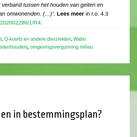
et verband tussen het houden van geiten en
 van omwonenden. (…)”.
Lees meer
in r.o. 4.3
. 202002286/1/R4
.
t
,
Q-koorts en andere dierziekten
,
Wabo
eitenhouderij
,
omgevingsvergunning milieu
len in bestemmingsplan?