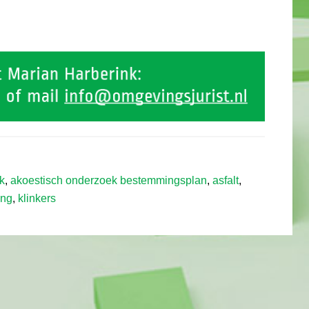
k
,
akoestisch onderzoek bestemmingsplan
,
asfalt
,
ing
,
klinkers