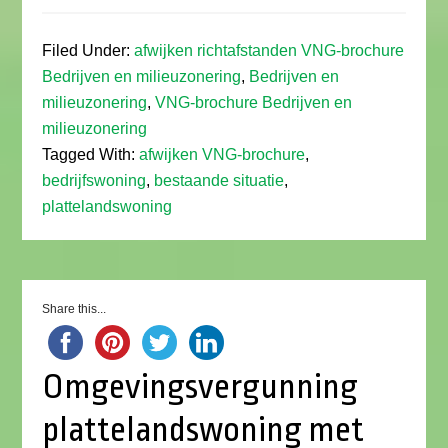
Filed Under:
afwijken richtafstanden VNG-brochure
Bedrijven en milieuzonering
,
Bedrijven en
milieuzonering
,
VNG-brochure Bedrijven en
milieuzonering
Tagged With:
afwijken VNG-brochure
,
bedrijfswoning
,
bestaande situatie
,
plattelandswoning
Share this...
Omgevingsvergunning
plattelandswoning met