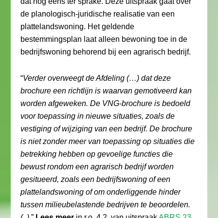
dat nog eens ter sprake. Deze uitspraak gaat over
de planologisch-juridische realisatie van een
plattelandswoning. Het geldende
bestemmingsplan laat alleen bewoning toe in de
bedrijfswoning behorend bij een agrarisch bedrijf.
“
Verder overweegt de Afdeling (…) dat deze
brochure een richtlijn is waarvan gemotiveerd kan
worden afgeweken. De VNG-brochure is bedoeld
voor toepassing in nieuwe situaties, zoals de
vestiging of wijziging van een bedrijf. De brochure
is niet zonder meer van toepassing op situaties die
betrekking hebben op gevoelige functies die
bewust rondom een agrarisch bedrijf worden
gesitueerd, zoals een bedrijfswoning of een
plattelandswoning of om onderliggende hinder
tussen milieubelastende bedrijven te beoordelen.
(..)
.”
Lees meer
in r.o. 4.2. van uitspraak
ABRS 23