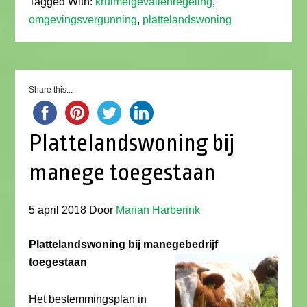
Tagged With:
kruimelgevallenregeling
,
omgevingsvergunning
,
plattelandswoning
Share this...
Plattelandswoning bij
manege toegestaan
5 april 2018
Door
Marian Harberink
Plattelandswoning bij manegebedrijf
toegestaan
Het bestemmingsplan in