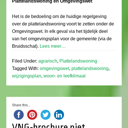
Plattelandswoning en Omgevingswet
Het is de bedoeling om de huidige regelgeving
over de plattelandswoning voort te zetten onder de
Omgevingswet. In elk geval via het tijdelijk deel
van het omgevingsplan voor de gemeente (via de
Bruidsschat).
Lees meer…
Filed Under:
agrarisch
,
Plattelandswoning
Tagged With:
omgevingswet
,
plattelandswoning
,
wijzigingsplan
,
woon- en leefklimaat
Share this...
VNG-brochure niet