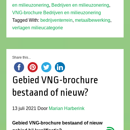
en milieuzonering
,
Bedrijven en milieuzonering
,
VNG-brochure Bedrijven en milieuzonering
Tagged With:
bedrijventerrein
,
metaalbewerking
,
verlagen milieucategorie
Share this...
Gebied VNG-brochure
bestaand of nieuw?
13 juli 2021
Door
Marian Harberink
Gebied VNG-brochure bestaand of nieuw