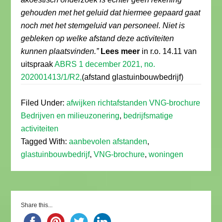
gehouden met het geluid dat hiermee gepaard gaat
noch met het stemgeluid van personeel. Niet is
gebleken op welke afstand deze activiteiten
kunnen plaatsvinden.”
Lees meer
in r.o. 14.11 van
uitspraak
ABRS 1 december 2021, no.
202001413/1/R2,
(afstand glastuinbouwbedrijf)
Filed Under:
afwijken richtafstanden VNG-brochure
Bedrijven en milieuzonering
,
bedrijfsmatige
activiteiten
Tagged With:
aanbevolen afstanden
,
glastuinbouwbedrijf
,
VNG-brochure
,
woningen
Share this...