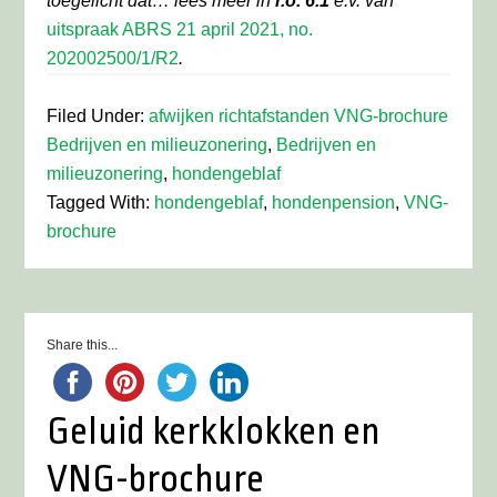
toegelicht dat… lees meer in
r.o. 6.1
e.v. van
uitspraak ABRS 21 april 2021, no.
202002500/1/R2
.
Filed Under:
afwijken richtafstanden VNG-brochure
Bedrijven en milieuzonering
,
Bedrijven en
milieuzonering
,
hondengeblaf
Tagged With:
hondengeblaf
,
hondenpension
,
VNG-
brochure
Share this...
Geluid kerkklokken en
VNG-brochure