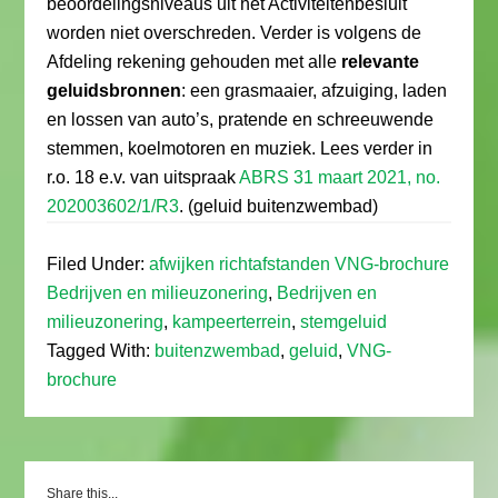
beoordelingsniveaus uit het Activiteitenbesluit
worden niet overschreden. Verder is volgens de
Afdeling rekening gehouden met alle
relevante
geluidsbronnen
: een grasmaaier, afzuiging, laden
en lossen van auto’s, pratende en schreeuwende
stemmen, koelmotoren en muziek. Lees verder in
r.o. 18 e.v. van uitspraak
ABRS 31 maart 2021, no.
202003602/1/R3
. (geluid buitenzwembad)
Filed Under:
afwijken richtafstanden VNG-brochure
Bedrijven en milieuzonering
,
Bedrijven en
milieuzonering
,
kampeerterrein
,
stemgeluid
Tagged With:
buitenzwembad
,
geluid
,
VNG-
brochure
Share this...