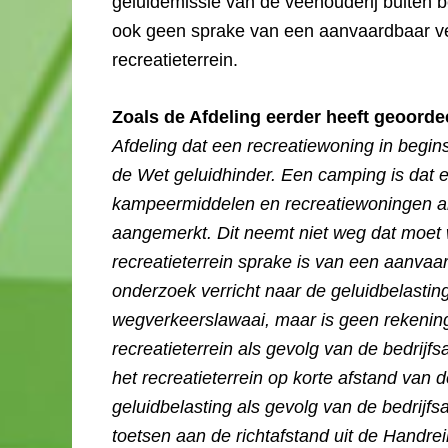
geluidemissie van de veehouderij buiten b
ook geen sprake van een aanvaardbaar verb
recreatieterrein.
Zoals de Afdeling eerder heeft geoorde
Afdeling dat een recreatiewoning in begin
de Wet geluidhinder. Een camping is dat
kampeermiddelen en recreatiewoningen ald
aangemerkt. Dit neemt niet weg dat moet 
recreatieterrein sprake is van een aanvaa
onderzoek verricht naar de geluidbelasting
wegverkeerslawaai, maar is geen rekenin
recreatieterrein als gevolg van de bedrijfs
het recreatieterrein op korte afstand van d
geluidbelasting als gevolg van de bedrijfs
toetsen aan de richtafstand uit de Handre