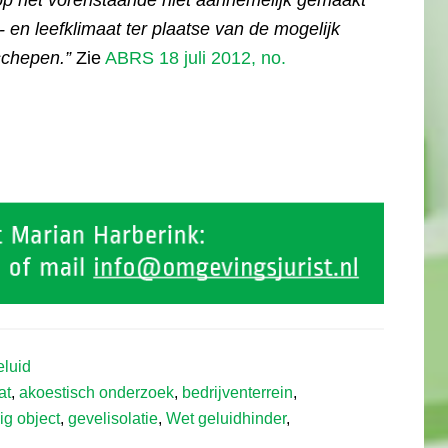
 op het vorenstaande niet aannemelijk gemaakt
en leefklimaat ter plaatse van de mogelijk
schepen.”
Zie
ABRS 18 juli 2012, no.
luid
at
,
akoestisch onderzoek
,
bedrijventerrein
,
ig object
,
gevelisolatie
,
Wet geluidhinder
,