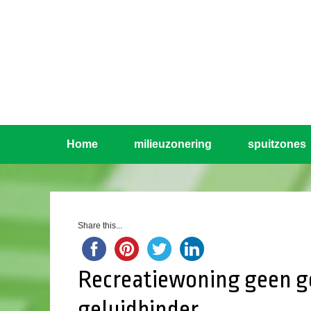
Home
milieuzonering
spuitzones
Share this...
Recreatiewoning geen g
geluidhinder