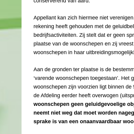
conserverend van aard.
Appellant kan zich hiermee niet verenigen
rekening heeft gehouden met de geluidbe
bedrijfsactiviteiten. Zij stelt dat er geen 
plaatse van de woonschepen en zij vrees
woonschepen in haar uitbreidingsmogelij
Aan de gronden ter plaatse is de bestemm
‘varende woonschepen toegestaan’. Het g
woonschepen zijn voorzien ligt binnen de 
de Afdeling eerder heeft overwogen (uits
woonschepen geen geluidgevoelige obje
neemt niet weg dat moet worden nageg
sprake is van een onaanvaardbaar woon