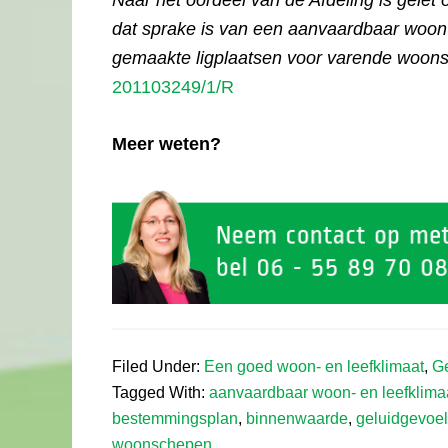
Naar het oordeel van de Afdeling is gelet
dat sprake is van een aanvaardbaar woon- 
gemaakte ligplaatsen voor varende woon
201103249/1/R
Meer weten?
Filed Under:
Een goed woon- en leefklimaat
,
Ge
Tagged With:
aanvaardbaar woon- en leefklima
bestemmingsplan
,
binnenwaarde
,
geluidgevoel
woonschepen