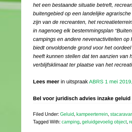
het een bestaande situatie betreft, recre
buitengebied op een landelijke agrarische
zijn van de recreanten, het recreatieterre
in nagenoeg elk bestemmingsplan “Buiten
campings en andere nevenactiviteiten op he
biedt onvoldoende grond voor het oordeel d
heeft kunnen stellen dat ten aanzien van
verblijfsklimaat ter plaatse van het recrea
Lees meer
in uitspraak
ABRS 1 mei 2019,
Bel voor juridisch advies inzake gelu
Filed Under:
Geluid
,
kampeerterrein
,
stacarava
Tagged With:
camping
,
geluidgevoelig object
,
r