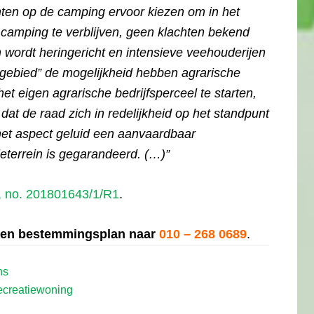
anten op de camping ervoor kiezen om in het
 camping te verblijven, geen klachten bekend
in wordt heringericht en intensieve veehouderijen
gebied” de mogelijkheid hebben agrarische
t eigen agrarische bedrijfsperceel te starten,
at de raad zich in redelijkheid op het standpunt
 het aspect geluid een aanvaardbaar
tieterrein is gegarandeerd. (…)”
 no. 201801643/1/R1
.
id en bestemmingsplan naar
010 – 268 0689
.
ns
ecreatiewoning