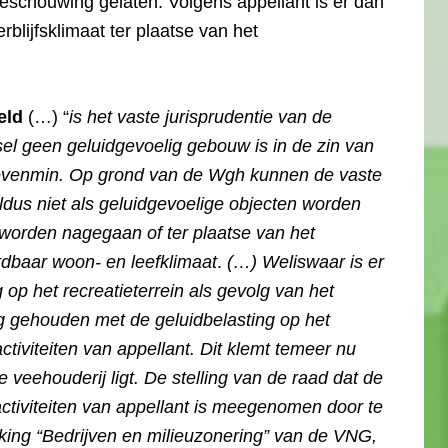
eschouwing gelaten. Volgens appellant is er dan
lijfsklimaat ter plaatse van het
eld
(…) “
is het vaste jurisprudentie van de
sel geen geluidgevoelig gebouw is in de zin van
 evenmin. Op grond van de Wgh kunnen de vaste
us niet als geluidgevoelige objecten worden
worden nagegaan of ter plaatse van het
rdbaar woon- en leefklimaat
.
(…) Weliswaar is er
 op het recreatieterrein als gevolg van het
g gehouden met de geluidbelasting op het
activiteiten van appellant. Dit klemt temeer nu
e veehouderij ligt. De stelling van de raad dat de
activiteiten van appellant is meegenomen door te
iking “Bedrijven en milieuzonering” van de VNG,