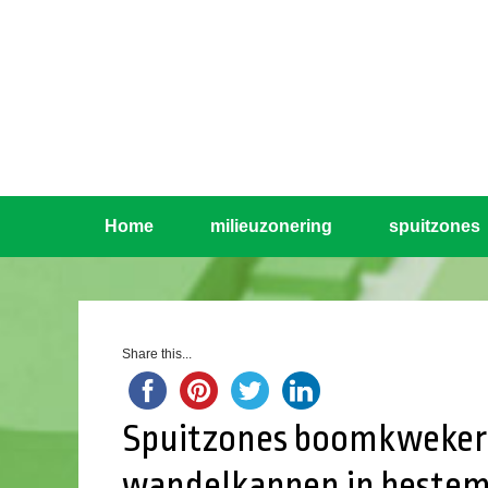
Home
milieuzonering
spuitzones
Share this...
Spuitzones boomkwekerij
wandelkappen in beste