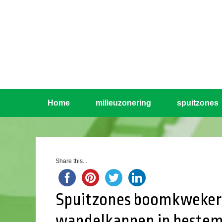
Home
milieuzonering
spuitzones
Share this...
Spuitzones boomkwekerij
wandelkappen in beste