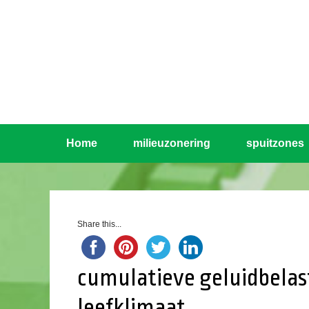
Home
milieuzonering
spuitzones
Share this...
cumulatieve geluidbelas
leefklimaat