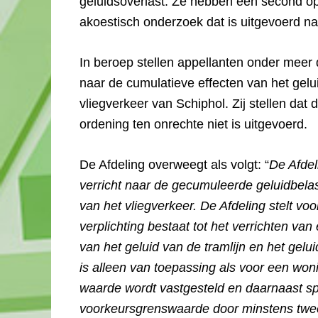
geluidsoverlast. Ze hebben een second opi
akoestisch onderzoek dat is uitgevoerd 
In beroep stellen appellanten onder meer
naar de cumulatieve effecten van het gelu
vliegverkeer van Schiphol. Zij stellen dat 
ordening ten onrechte niet is uitgevoerd.
De Afdeling overweegt als volgt: “
De Afdel
verricht naar de gecumuleerde geluidbelast
van het vliegverkeer. De Afdeling stelt vo
verplichting bestaat tot het verrichten va
van het geluid van de tramlijn en het gelu
is alleen van toepassing als voor een won
waarde wordt vastgesteld en daarnaast sp
voorkeursgrenswaarde door minstens twe