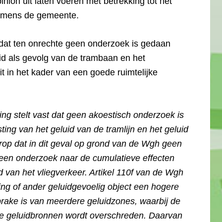
nion uit laten voeren met betrekking tot het
namens de gemeente.
 dat ten onrechte geen onderzoek is gedaan
id als gevolg van de trambaan en het
dit in het kader van een goede ruimtelijke
ing stelt vast dat geen akoestisch onderzoek is
ing van het geluid van de tramlijn en het geluid
orop dat in dit geval op grond van de Wgh geen
n een onderzoek naar de cumulatieve effecten
id van het vliegverkeer. Artikel 110f van de Wgh
ing of ander geluidgevoelig object een hogere
rake is van meerdere geluidzones, waarbij de
e geluidbronnen wordt overschreden. Daarvan