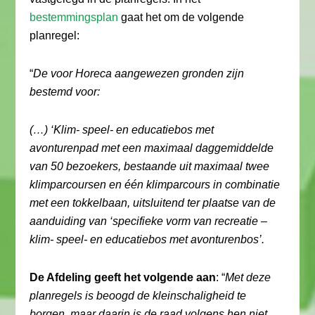
bestemmingsplan
gaat het om de volgende
planregel:
“
De voor Horeca aangewezen gronden zijn
bestemd voor:
(…) ‘Klim- speel- en educatiebos met
avonturenpad met een maximaal daggemiddelde
van 50 bezoekers, bestaande uit maximaal twee
klimparcoursen en één klimparcours in combinatie
met een tokkelbaan, uitsluitend ter plaatse van de
aanduiding van ‘specifieke vorm van recreatie –
klim- speel- en educatiebos met avonturenbos’.
De Afdeling geeft het volgende aan
: “
Met deze
planregels is beoogd de kleinschaligheid te
borgen, maar daarin is de raad volgens hen niet