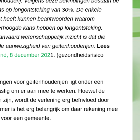
nhouderij. Volgens deze bevindingen bestaan de
ns op longontsteking van 30%. De enkele
et heeft kunnen beantwoorden waarom
rhoogde kans hebben op longontsteking,
nvaard wetenschappelijk inzicht is dat die
e aanwezigheid van geitenhouderijen.
Lees
and, 8 december 202
1. (gezondheidsrisico
gen voor geitenhouderijen ligt onder een
lastig om er aan mee te werken. Hoewel de
zijn, wordt de verlening erg beïnvloed door
nemer is het erg belangrijk om daar rekening mee
k voor een gemeente.