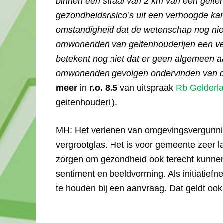
binnen een straal van 2 km van een geite
gezondheidsrisico’s uit een verhoogde ka
omstandigheid dat de wetenschap nog ni
omwonenden van geitenhouderijen een ve
betekent nog niet dat er geen algemeen aa
omwonenden gevolgen ondervinden van d
meer
in
r.o. 8.5
van uitspraak
Rb Gelderl
geitenhouderij).
MH: Het verlenen van omgevingsvergunnin
vergrootglas. Het is voor gemeente zeer 
zorgen om gezondheid ook terecht kunnen 
sentiment en beeldvorming. Als initiatief
te houden bij een aanvraag. Dat geldt oo