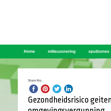
Home
milieuzonering
spuitzones
Share this...
Gezondheidsrisico geite
omgevingsvergunning