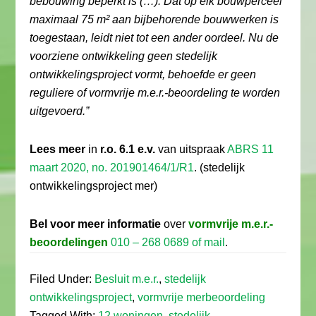
bebouwing beperkt is (…). Dat op elk bouwperceel
maximaal 75 m² aan bijbehorende bouwwerken is
toegestaan, leidt niet tot een ander oordeel. Nu de
voorziene ontwikkeling geen stedelijk
ontwikkelingsproject vormt, behoefde er geen
reguliere of vormvrije m.e.r.-beoordeling te worden
uitgevoerd.”
Lees meer
in
r.o. 6.1 e.v.
van uitspraak
ABRS 11
maart 2020, no. 201901464/1/R1
. (stedelijk
ontwikkelingsproject mer)
Bel voor meer informatie
over
vormvrije m.e.r.-
beoordelingen
010 – 268 0689 of mail
.
Filed Under:
Besluit m.e.r.
,
stedelijk
ontwikkelingsproject
,
vormvrije merbeoordeling
Tagged With:
12 woningen
,
stedelijk