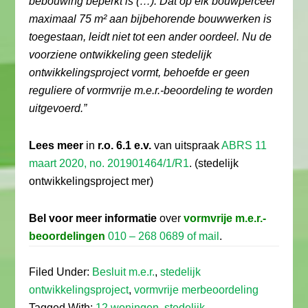
bebouwing beperkt is (…). Dat op elk bouwperceel
maximaal 75 m² aan bijbehorende bouwwerken is
toegestaan, leidt niet tot een ander oordeel. Nu de
voorziene ontwikkeling geen stedelijk
ontwikkelingsproject vormt, behoefde er geen
reguliere of vormvrije m.e.r.-beoordeling te worden
uitgevoerd.”
Lees meer
in
r.o. 6.1 e.v.
van uitspraak
ABRS 11
maart 2020, no. 201901464/1/R1
. (stedelijk
ontwikkelingsproject mer)
Bel voor meer informatie
over
vormvrije m.e.r.-
beoordelingen
010 – 268 0689 of mail
.
Filed Under:
Besluit m.e.r.
,
stedelijk
ontwikkelingsproject
,
vormvrije merbeoordeling
Tagged With:
12 woningen
,
stedelijk