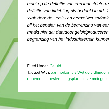
gelet op de definitie van een industrieter
definitie van inrichting als bedoeld in art.
Wgh door de Crisis- en herstelwet zodanig
bij het bepalen van de begrenzing van een 
maakt niet dat daardoor geluidproduceren
begrenzing van het industrieterrein kunne
Filed Under:
Geluid
Tagged With:
aanmerken als Wet geluidhinder i
opnemen in bestemmingsplan
,
bestemmingspl