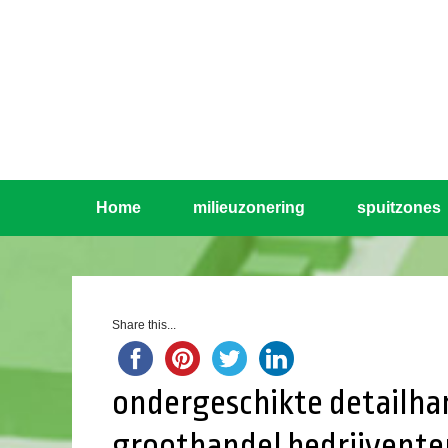
Home
milieuzonering
spuitzones
Share this...
ondergeschikte detailha
groothandel bedrijvente