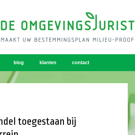
blog
klanten
contact
ndel toegestaan bij
rrein