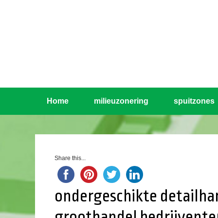
Home
milieuzonering
spuitzones
Share this...
ondergeschikte detailha
groothandel bedrijvente