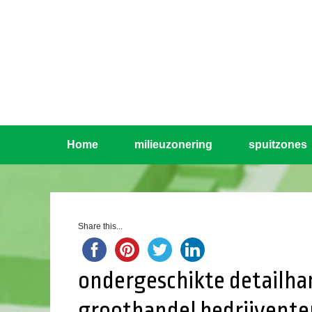
Home
milieuzonering
spuitzones
Share this...
ondergeschikte detailha
groothandel bedrijvente