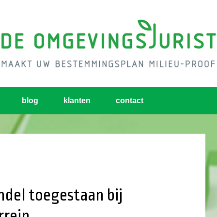
blog
klanten
contact
ndel toegestaan bij
rrein