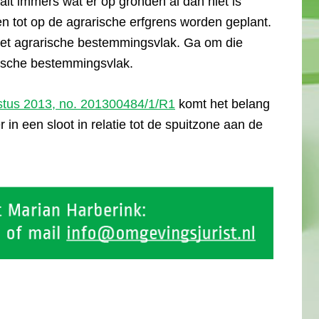
t immers wat er op gronden al dan niet is
n tot op de agrarische erfgrens worden geplant.
het agrarische bestemmingsvlak. Ga om die
arische bestemmingsvlak.
stus 2013, no. 201300484/1/R1
komt het belang
 in een sloot in relatie tot de spuitzone aan de