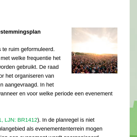
bestemmingsplan
s te ruim geformuleerd.
 met welke frequentie het
orden gebruikt. De raad
oor het organiseren van
 aangevraagd. In het
wanneer en voor welke periode een evenement
1, LJN: BR1412
). In de planregel is niet
plangebied als evenemententerrein mogen