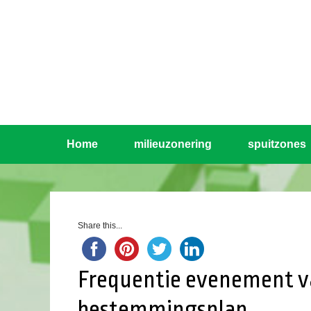
Home
milieuzonering
spuitzones
Share this...
Frequentie evenement v
bestemmingsplan