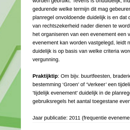
worden gebruikt. Tevens is onduidelijk, 
gedurende welke termijn dit mag gebeuren.
planregel onvoldoende duidelijk is en dat d
van rechtszekerheid nader dienen te word
het organiseren van een evenement een ve
evenement kan worden vastgelegd, leidt ni
duidelijk is op basis van welke criteria wo
vergunning.
Praktijktip
: Om bijv. buurtfeesten, brader
bestemming ‘Groen’ of ‘Verkeer’ een tijde
’tijdelijk evenement’ duidelijk in de planr
gebruiksregels het aantal toegestane ev
Jaar publicatie: 2011 (frequentie eveneme