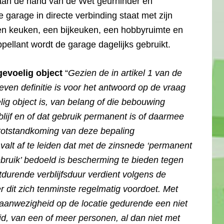
 aan de hand van de Wet geurhinder en
e garage in directe verbinding staat met zijn
en keuken, een bijkeuken, een hobbyruimte en
pellant wordt de garage dagelijks gebruikt.
evoelig object
“
Gezien de in artikel 1 van de
ven definitie is voor het antwoord op de vraag
ig object is, van belang of die bebouwing
lijf en of dat gebruik permanent is of daarmee
 totstandkoming van deze bepaling
valt af te leiden dat met de zinsnede ‘permanent
bruik’ bedoeld is bescherming te bieden tegen
tdurende verblijfsduur verdient volgens de
 dit zich tenminste regelmatig voordoet. Met
 aanwezigheid op de locatie gedurende een niet
id, van een of meer personen, al dan niet met