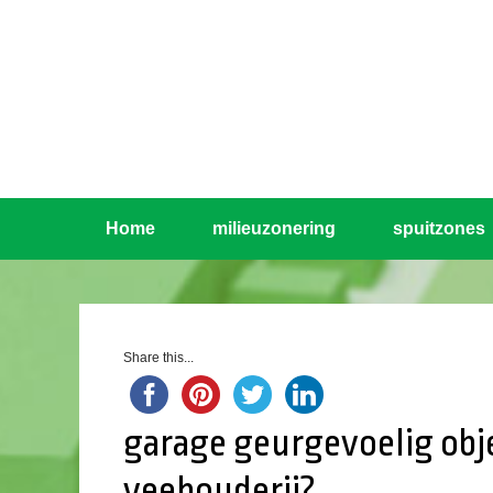
Home
milieuzonering
spuitzones
Share this...
garage geurgevoelig obj
veehouderij?