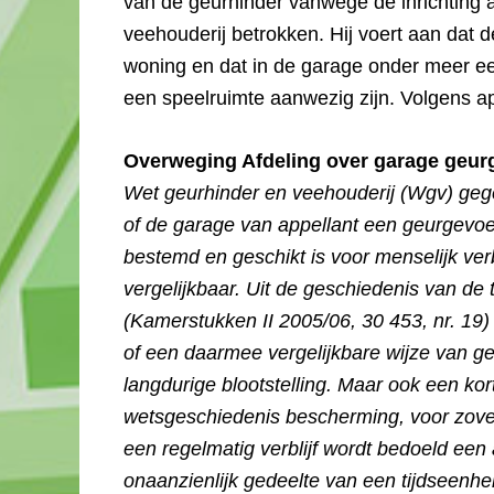
van de geurhinder vanwege de inrichting
veehouderij betrokken. Hij voert aan dat d
woning en dat in de garage onder meer e
een speelruimte aanwezig zijn. Volgens ap
Overweging Afdeling over garage geurg
Wet geurhinder en veehouderij (Wgv) gege
of de garage van appellant een geurgevoel
bestemd en geschikt is voor menselijk verb
vergelijkbaar. Uit de geschiedenis van de
(Kamerstukken II 2005/06, 30 453, nr. 19) 
of een daarmee vergelijkbare wijze van ge
langdurige blootstelling. Maar ook een kor
wetsgeschiedenis bescherming, voor zover
een regelmatig verblijf wordt bedoeld een
onaanzienlijk gedeelte van een tijdseenhe