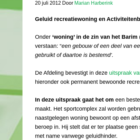
20 juli 2012
Door
Marian Harberink
Geluid recreatiewoning en Activiteitenb
Onder
‘woning’ in de zin van het Barim
(
verstaan: “
een gebouw of een deel van e
gebruikt of daartoe is bestemd’.
De Afdeling bevestigt in deze
uitspraak va
hieronder ook permanent bewoonde recr
In deze uitspraak gaat het om
een beste
maakt. Het sportcomplex zal worden gebrui
naastgelegen woning bewoont op een afsta
beroep in. Hij stelt dat er ter plaatse gee
met name vanwege geluidhinder.