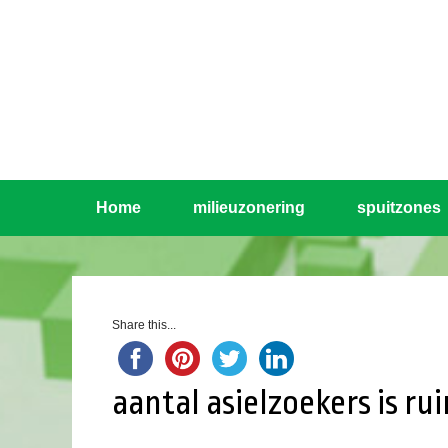
Home
milieuzonering
spuitzones
Share this...
aantal asielzoekers is ru